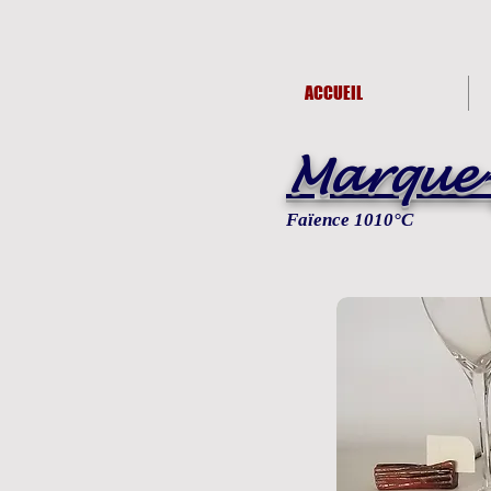
ACCUEIL
Marque-
Faïence 1010°C