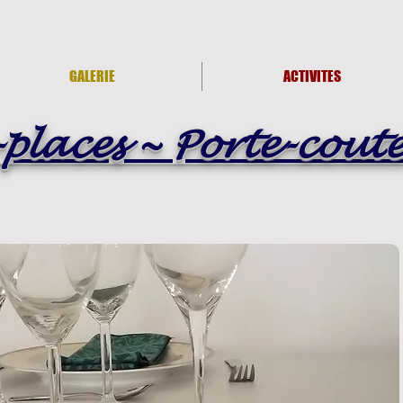
GALERIE
ACTIVITES
places ~ Porte-cout